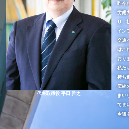
昨今
労働
り、
イン
交通
はこ
おり
私た
持ち
伝統
代表取締役 平田 雅之
まい
てま
今後