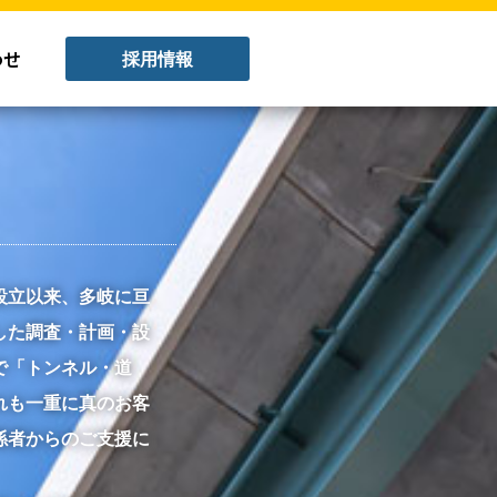
わせ
採用情報
設立以来、多岐に亘
した調査・計画・設
で「トンネル・道
れも一重に真のお客
係者からのご支援に