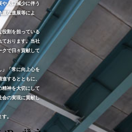
展や人口減少に伴う
急速な進展等によ
な役割を担っている
れております。当社
ークで日々貢献して
し」「常に向上心を
精進するとともに、
の精神を大切にして
社会の実現に貢献し
ます。