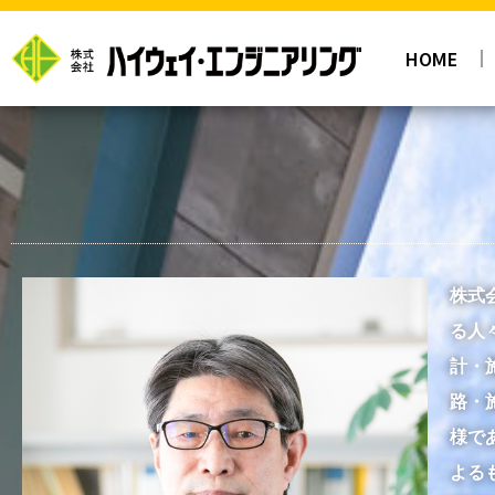
HOME
株式
る人
計・
路・
様で
よる