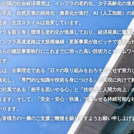
わが国の社会経済環境は、インフラの老朽化、少子高齢化の進
力不足、自然災害の頻発化・激甚化が進行、AI（人工知能）の
社会・生活スタイルは急変しています。
フラを取り巻く環境も老朽化が進展しており、経済発展に重要
インフラ高速道路は大規模修繕・更新事業が急ピッチで進めら
れらの建設事業執行にこれまでに培った高い技術力とチームワ
ます。
ちは、企業理念である「日々の取り組みをおろそかにせず努力
進化し」「専門的な知識や技術を身につける」の実現に向けて
の社風である「相手を思いやる心」と「技術力と人間力向上」
ります。そして、「安全・安心・快適」で暮らせる持続可能な
いります。
も皆様方の一層のご支援ご鞭撻を賜りますようお願い申し上げ