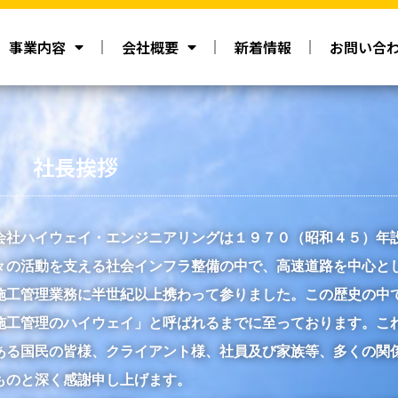
事業内容
会社概要
新着情報
お問い合
社長挨拶
会社ハイウェイ・エンジニアリングは１９７０（昭和４５）年
々の活動を支える社会インフラ整備の中で、高速道路を中心と
施工管理業務に半世紀以上携わって参りました。この歴史の中
施工管理のハイウェイ」と呼ばれるまでに至っております。こ
ある国民の皆様、クライアント様、社員及び家族等、多くの関
ものと深く感謝申し上げます。